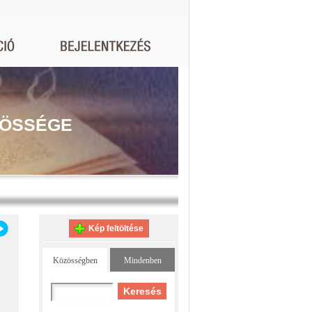
ZÖSSÉGE
Kép feltöltése
Közösségben
Mindenben