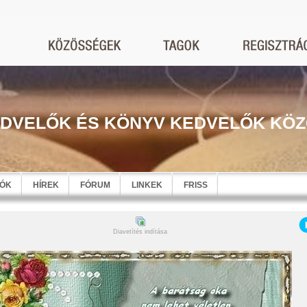
DVELŐK ÉS KÖNYV KEDVELŐK KÖ
EÓK
HÍREK
FÓRUM
LINKEK
FRISS
Diavetítés indítása