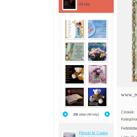
48 kép
www_tv
Címkék:
2/6
oldal (48 kép)
Kategória
Feltöltött
Pénzár M. Csaba