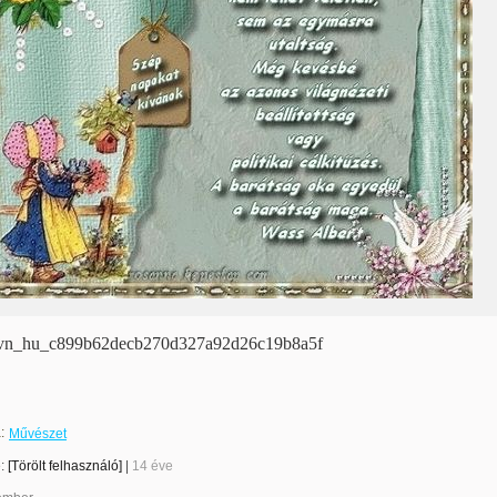
n_hu_c899b62decb270d327a92d26c19b8a5f
:
Művészet
e:
[Törölt felhasználó]
|
14 éve