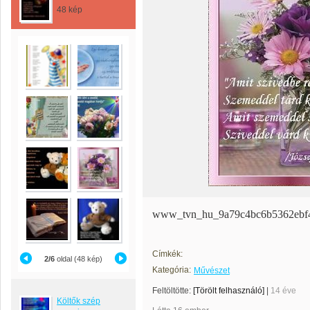
48 kép
www_tvn_hu_9a79c4bc6b5362ebf4
Címkék:
2/6
oldal (48 kép)
Kategória:
Művészet
Feltöltötte:
[Törölt felhasználó]
|
14 éve
Költők szép