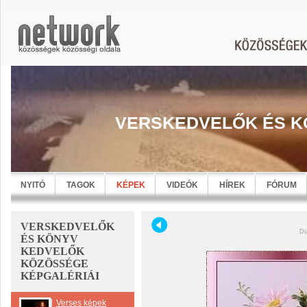
VERSKEDVELŐK ÉS K
NYITÓ
TAGOK
KÉPEK
VIDEÓK
HÍREK
FÓRUM
VERSKEDVELŐK
Di
ÉS KÖNYV
KEDVELŐK
KÖZÖSSÉGE
KÉPGALÉRIÁI
Verses képek