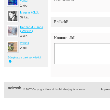
Látta 16 ember.
versei
1 kép
Magyar költők
39 kép
Értékeld!
Pénzár M. Csaba
( Versíró )
4 kép
Kommentáld!
versek
2 kép
Böngéssz a galériák között!
© 2007 Copyright Network.hu Minden jog fenntartva.
Impre