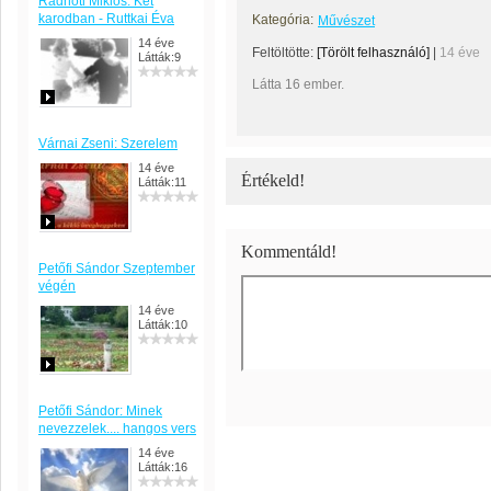
Radnóti Miklós: Két
karodban - Ruttkai Éva
Kategória:
Művészet
14 éve
Feltöltötte:
[Törölt felhasználó]
|
14 éve
Látták:9
Látta 16 ember.
Várnai Zseni: Szerelem
14 éve
Értékeld!
Látták:11
Kommentáld!
Petőfi Sándor Szeptember
végén
14 éve
Látták:10
Petőfi Sándor: Minek
nevezzelek.... hangos vers
14 éve
Látták:16