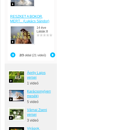
RESZKET A BOKOR,
MERT... (Lukács Sándor)
14 éve
Látták:8
2/3
oldal (21 videó)
Áprily Lajos
versei
1 videó
Karácsony(versek,
mesék)
5 videó
Várnai Zseni
versei
3 videó
Virágok,