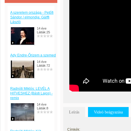
A szerelem országa - Petőfi
Sándor / elmondja: Gálffi
László
14 éve
Látták:25
Ady Endre-Őrizem a szemed
14 éve
Látták:72
Radnóti Miklós: LEVÉL A
HITVESHEZ (Básti Lajos) -
remix
14 éve
Látták:8
Leírás
Videó beágyazása
Címkék: